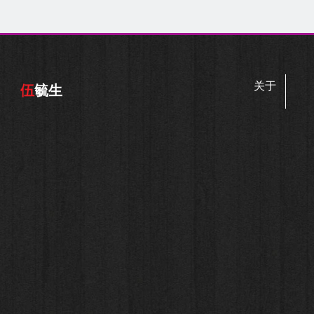
关于
伍
毓生